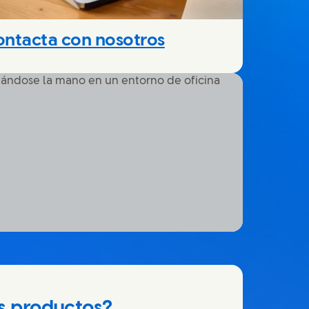
ntacta con nosotros
s productos?