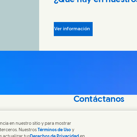
Ver información
Contáctanos
e comparten un
Ponte en contacto con Unil
encuentra contactos por t
ncia en nuestro sitio y para mostrar
 terceros. Nuestros
Términos de Uso
y
s actualizar tus
Derechos de Privacidad
en