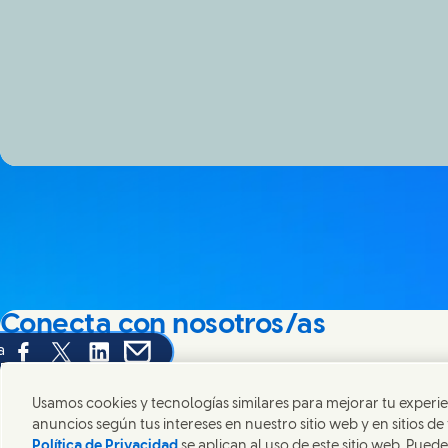
Conecta con nosotros/as
a
Share this page on Facebook
Share this page on X
Share this page on Linked In
Share this page on E-mail
Siempre buscamos estar conectados con aquellos/as qu
interés en un futuro sostenible.
Usamos cookies y tecnologías similares para mejorar tu experie
anuncios según tus intereses en nuestro sitio web y en sitios de
Política de Privacidad
se aplican al uso de este sitio web. Puede